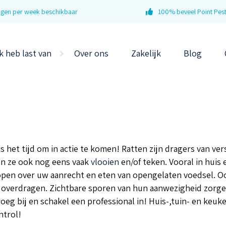
dagen per week beschikbaar
100% beveel Point Pest
k heb last van
Over ons
Zakelijk
Blog
is het tijd om in actie te komen! Ratten zijn dragers van v
en ze ook nog eens vaak
vlooien
en/of teken. Vooral in huis 
open over uw aanrecht en eten van opengelaten voedsel. Ook
n overdragen. Zichtbare sporen van hun aanwezigheid zorge
oeg bij en schakel een professional in! Huis-,tuin- en keuk
ntrol!