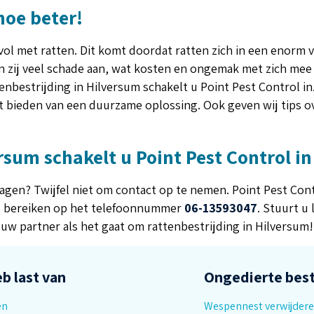
hoe beter!
ol met ratten. Dit komt doordat ratten zich in een enorm 
en zij veel schade aan, wat kosten en ongemak met zich me
tenbestrijding in Hilversum schakelt u Point Pest Control i
het bieden van een duurzame oplossing. Ook geven wij tips
rsum schakelt u Point Pest Control in
 vragen? Twijfel niet om contact op te nemen. Point Pest Co
ons bereiken op het telefoonnummer
06-13593047
. Stuurt u 
s uw partner als het gaat om rattenbestrijding in Hilversum!
eb last van
Ongedierte best
en
Wespennest verwijdere