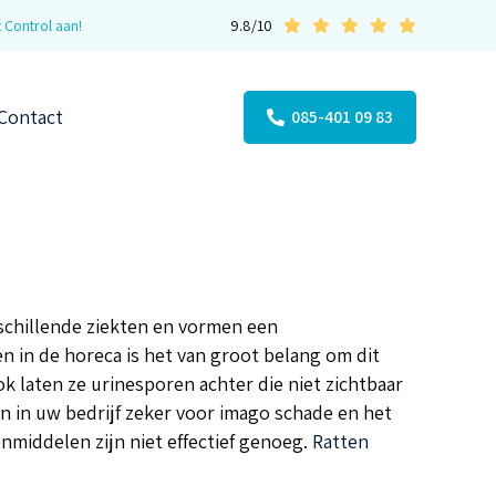
 Control aan!
9.8/10
Contact
085-401 09 83
erschillende ziekten en vormen een
en in de horeca is het van groot belang om dit
 laten ze urinesporen achter die niet zichtbaar
n in uw bedrijf zeker voor imago schade en het
enmiddelen zijn niet effectief genoeg.
Ratten