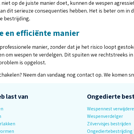
k niet op de juiste manier doet, kunnen de wespen agressie
 dit serieuze consequenties hebben. Het is beter om in da
ve bestrijding.
e en efficiënte manier
fessionele manier, zonder dat je het risico loopt gestoke
en om wespen te verdelgen. Dit spuiten we rechtstreeks in 
 problem is opgelost.
chakelen? Neem dan vandaag nog contact op. We komen snel
eb last van
Ongedierte best
en
Wespennest verwijdere
n
Wespenverdelger
rlakken
Zilvervisjes bestrijden
wormen
Ongediertebestrijding 