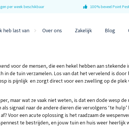
dagen per week beschikbaar
100% beveel Point Pest
k heb last van
Over ons
Zakelijk
Blog
ekend voor de mensen, die een hekel hebben aan stekende in
h in de tuin verzamelen. Los van dat het vervelend is door
sp is pijnlijk en zorgt direct voor een zwelling op de plek 
r, maar wat ze vaak niet weten, is dat een dode wesp de r
n als signaal naar de andere dieren die vervolgens ‘te hulp’
af? Voor een acute oplossing is het raadzaam de wespenverd
pennest te bestrijden, en jouw tuin en huis weer heerlijk 